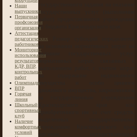
коррупции
государственного задания на оказание
Наши
выпускники
государственных услуг (выполнение
Первичная
работ) предоставляются учреждению
профсоюзная
из бюджета Краснодарского края.
организация
Аттестация
Размер субсидий определяется
педагогических
работников
на основании нормативных затрат на
Мониторинг
оказание государственных услуг,
использования
нормативных затрат, связанных с
результатов
КДР, ВПР,
выполнением работ, с учетом затрат
контрольных
на содержание недвижимого
работ
имущества и особо ценного
Олимпиады
ВПР
движимого имущества, закрепленного
Гoрячая
за государственным учреждением
линия
Краснодарского края или
Школьный
спортивный
приобретенного им за счет средств,
клуб
выделенных государственному
Наличие
учреждению Краснодарского края
комфортных
условий
органом, осуществляющим