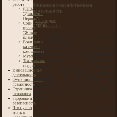
работа
Финансово-хозяйственная
РДДМ
деятельность
"Движение
Первых"
Дубаи отдых
Социальный
CMS Joomla 3.5
проект
"Живое
Информация об объёме
пламя"
образовательной деятельности,
Реализация
казачьего
финансовое обеспечение которой
компонента
осуществляется за счёт бюджетных
Музей
ассигнований федерального
Театральная
студия
бюджета, бюджетов субъектов
Инновационная
Российской Федерации, местных
деятельность
бюджетов, по договорам об
Функциональная
грамотность
образовании за счёт средств
Страничка
физических и (или) юридических
психолога
лиц:
Здоровье и
безопасность
Что нужно
Субсидии на финансовое
знать о
обеспечение выполнения