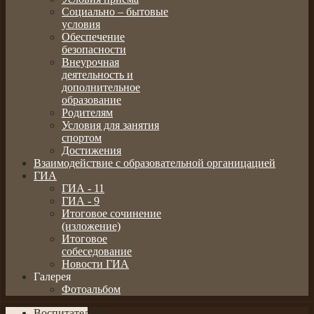
Социально – бытовые
условия
Обеспечение
безопасности
Внеурочная
деятельность и
дополнительное
образование
Родителям
Условия для занятия
спортом
Достижения
Взаимодействие с образовательной органицацией
ГИА
ГИА - 11
ГИА - 9
Итоговое сочинение
(изложение)
Итоговое
собеседование
Новости ГИА
Галерея
Фотоальбом
Воспитательная