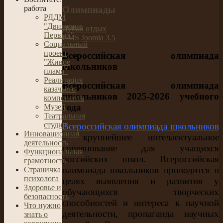
работа
Олимпиады
РДДМ
"Движение
Дубаи отдых
Первых"
CMS Joomla 3.5
Социальный
проект
Всероссийская олимпиада
"Живое
школьников
пламя"
Реализация
Всероссийская олимпиада
казачьего
школьников 2025-2026 учебного
компонента
года
Музей
Театральная
студия
Всероссийская олимпиада школьников
Инновационная
– крупнейшее интеллектуальное
деятельность
соревнование для учащихся
Функциональная
российских школ. Всероссийская
грамотность
олимпиада школьников проводится в
Страничка
психолога
целях выявления и развития у
Здоровье и
обучающихся творческих
безопасность
способностей и интереса к научной
Что нужно
деятельности, пропаганда научных
знать о