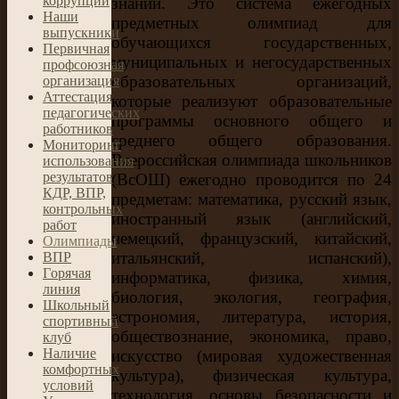
коррупции
знаний. Это система ежегодных
Наши
предметных олимпиад для
выпускники
обучающихся государственных,
Первичная
муниципальных и негосударственных
профсоюзная
образовательных организаций,
организация
Аттестация
которые реализуют образовательные
педагогических
программы основного общего и
работников
среднего общего образования.
Мониторинг
Всероссийская олимпиада школьников
использования
результатов
(ВсОШ) ежегодно проводится по 24
КДР, ВПР,
предметам: математика, русский язык,
контрольных
иностранный язык (английский,
работ
немецкий, французский, китайский,
Олимпиады
итальянский, испанский),
ВПР
Гoрячая
информатика, физика, химия,
линия
биология, экология, география,
Школьный
астрономия, литература, история,
спортивный
обществознание, экономика, право,
клуб
Наличие
искусство (мировая художественная
комфортных
культура), физическая культура,
условий
технология, основы безопасности и