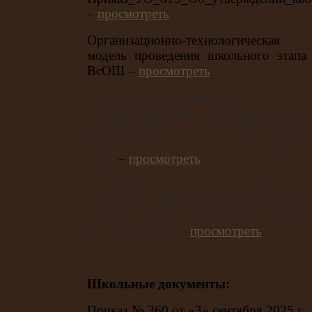
–
просмотреть
Организационно-технологическая
модель проведения школьного этапа
ВсОШ –
просмотреть
Организационно-методические
условия проведения школьного этапа
всероссийской олимпиады
школьников в 2025-2026 учебном
году.
–
просмотреть
Образец Согласие единое на
обработку ПД ВсОШ ШЭ. Образец
Согласие единое на распространение
ПД ВсОШ ШЭ. –
просмотреть
Школьные документы:
Приказ № 360 от «3» сентября 2025 г.