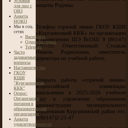
Условия
защиты Родины.
для лиц с
ОВЗ
Анкета
НОКО
Телефон горячей линии ГКОУ КШИ
Мы в соц.
сетях
«Курганиснкий ККК» по организации
Вконтакте
и проведению ШЭ ВсОШ: 8 (86147)
Одноклассники
2-07-55. Ответственный: Стоцкая
Telegram
Нинель Родионовна, заместитель
Часто
задаваемые
директора по учебной работе.
вопросы
Наставничество
ГКОУ
КШИ
Открыта работа «горячей линии»
"Курганинский
всероссийской олимпиады
ККК"
школьников в 2025-2026 учебном
Опрос:
году в управлении образования
Организация
питания в
администрации муниципального
образовательной
образования Курганинский район тел.
организации
8(86147)2-21-47
Анкета
удовлетворенности