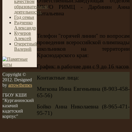
Ответственный:заведующая отделом
качеством
МКУО РИМЦ - Дарбинян Анна
образовательной
деятельности.
Витальевна
Год семьи
Радченко
Александр
Кучеров
Телефон "горячей линии" по вопросам
Алексей
проведения всероссийской олимпиады
Очеретный
школьников на территории
Валерий
Краснодарского края:
График: в рабочие дни с 9 до 16 часов
Copyright ©
Контактные лица:
2012. Designed
by
arrowthemes
Мягкова Инна Евгеньевна (8-903-458-
65-56)
ГБОУ КШИ
"Курганинский
казачий
Бойко Анна Николаевна (8-965-471-
кадетский
95-71)
корпус"