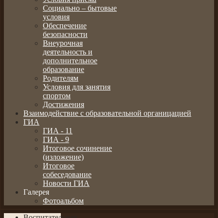
Социально – бытовые
условия
Обеспечение
безопасности
Внеурочная
деятельность и
дополнительное
образование
Родителям
Условия для занятия
спортом
Достижения
Взаимодействие с образовательной органицацией
ГИА
ГИА - 11
ГИА - 9
Итоговое сочинение
(изложение)
Итоговое
собеседование
Новости ГИА
Галерея
Фотоальбом
Воспитательная