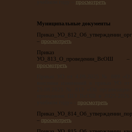
учебном году –
просмотреть
Муниципальные документы
Приказ_УО_812_Об_утверждении_ор
–
просмотреть
Приказ
УО_813_О_проведении_ВсОШ –
просмотреть
Приказ УО от 4.09.2025 № 889 «О
внесении изменений в приказ УО от
25.08.2025 № 813 «Об организации
проведения ШЭ ВсОШ в 2025-2026
учебном году» -
просмотреть
Приказ_УО_814_Об_утверждении_пор
–
просмотреть
Приказ_УО_815_Об_утверждении_кв