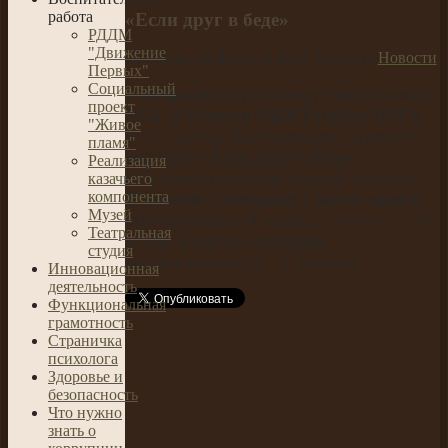
работа
«Если друг в беде»
РДДМ
"Движение
on Среда, 08 Февраль 2017. Posted in
Новости
Первых"
Социальный
7 февраля
под руководством Лакман
проект
М.А. и учителя ОБЖ Губкина В.И в
"Живое
9-11 классах был проведен игровой
пламя"
марафон «Если друг в беде»
Реализация
(обучение оказания первой помощи).
казачьего
компонента
В данном состязании 1 место заняли
Музей
обучающиеся 11 класса, 2 место – 10
Театральная
класс, 3 место – сборная
студия
воспитанников 9 – х классов.
Инновационная
деятельность
Функциональная
грамотность
Страничка
психолога
Здоровье и
безопасность
Что нужно
знать о