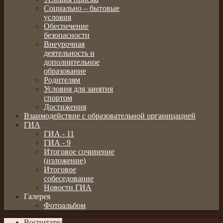
Социально – бытовые
условия
Обеспечение
безопасности
Внеурочная
деятельность и
дополнительное
образование
Родителям
Условия для занятия
спортом
Достижения
Взаимодействие с образовательной органицацией
ГИА
ГИА - 11
ГИА - 9
Итоговое сочинение
(изложение)
Итоговое
собеседование
Новости ГИА
Галерея
Фотоальбом
Воспитательная