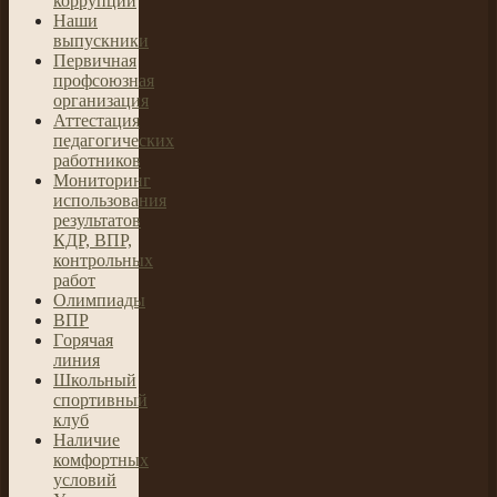
коррупции
Наши
выпускники
Первичная
профсоюзная
организация
Аттестация
педагогических
работников
Мониторинг
использования
результатов
КДР, ВПР,
контрольных
работ
Олимпиады
ВПР
Гoрячая
линия
Школьный
спортивный
клуб
Наличие
комфортных
условий