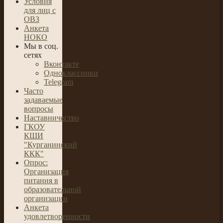
Условия
для лиц с
ОВЗ
Анкета
НОКО
Мы в соц.
сетях
Вконтакте
Одноклассники
Telegram
Часто
задаваемые
вопросы
Наставничество
ГКОУ
КШИ
"Курганинский
ККК"
Опрос:
Организация
питания в
образовательной
организации
Анкета
удовлетворенности