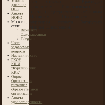
Условия
был
отослан
в
Краснодар
для лиц с
исполкомом
Темиргоевского
с/
ОВЗ
совета,
председателем
Цымбаловым
Анкета
Михаилом
Никитовичем
и
НОКО
секретарём
с/совета
Загорулько
Мы в соц.
сетях
Марией
Николаевной.
Вконтакте
Одноклассники
Telegram
Часто
задаваемые
вопросы
Наставничество
ГКОУ
КШИ
"Курганинский
ККК"
Опрос:
Организация
питания в
образовательной
организации
Анкета
удовлетворенности