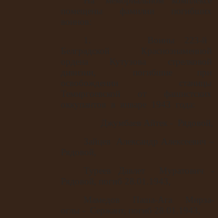
На
мемориальном
комплексе
помещены
фамилии
погибших
воинов:
1.
Воины
223-й
Белградской
Краснознаменной
ордена
Кутузова
стрелковой
дивизии,
погибшие
при
освобождении
станицы
Темиргоевской
от
фашистских
оккупантов
в
январе
1943
года:
Джумбаев Айтек -
Рядовой,
Зайцев
Александр Алексеевич –
Рядовой,
Туреев Давлет
Муратович -
Рядовой, погиб 28.01.1943,
Мамедов
Паша-Ага
Мирза-
оглы -
Сержант, погиб 28.01.1943,