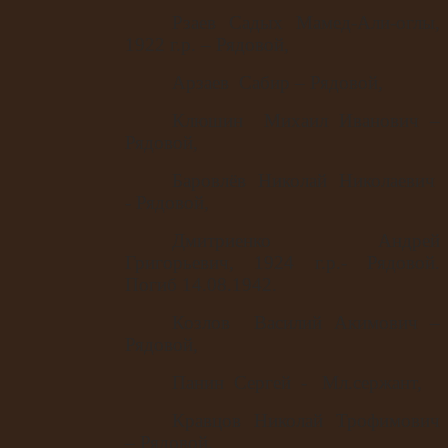
Рзаев Садых Мамед-Али-оглы,
1922 г.р. – Рядовой,
Арзаев
Сабир – Рядовой,
Клюшин
Михаил Иванович –
Рядовой,
Баровлёв
Николай
Николаевич
- Рядовой,
Дмитриенко
Андрей
Григорьевич, 1924 г.р.- Рядовой.
Погиб 14.08.1942.
Козлов
Василий Акимович –
Рядовой,
Панин
Сергей
-
Мл.сержант,
Кравцов
Николай
Трофимович
– Рядовой.