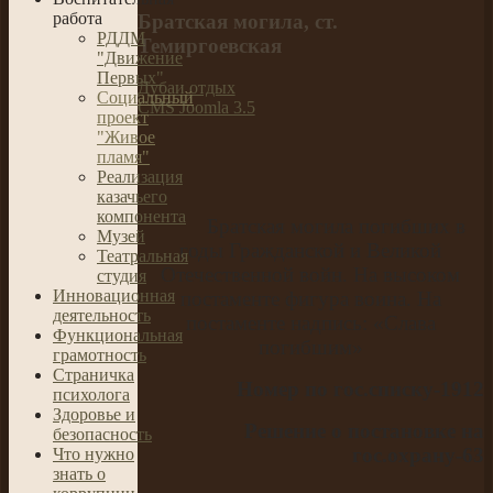
работа
Братская могила, ст.
РДДМ
Темиргоевская
"Движение
Первых"
Дубаи отдых
Социальный
CMS Joomla 3.5
проект
"Живое
пламя"
Реализация
казачьего
компонента
Братская могила погибших в
Музей
годы Гражданской и Великой
Театральная
Отечественной войн. На высоком
студия
Инновационная
постаменте фигура воина. На
деятельность
постаменте надпись: «Слава
Функциональная
погибшим»
грамотность
Страничка
Номер по гос.списку-1912
психолога
Здоровье и
Решение о постановке на
безопасность
гос.охрану-63
Что нужно
знать о