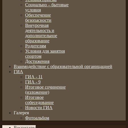
Социально – бытовые
условия
Обеспечение
безопасности
Внеурочная
деятельность и
дополнительное
образование
Родителям
Условия для занятия
спортом
Достижения
Взаимодействие с образовательной органицацией
ГИА
ГИА - 11
ГИА - 9
Итоговое сочинение
(изложение)
Итоговое
собеседование
Новости ГИА
Галерея
Фотоальбом
Воспитательная