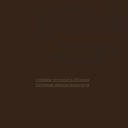
4. Жителей
станицы
Темиргоевской, погибших
в
борьбе
за
Советскую
власть
в
станице
Темиргоевской
и
похороненных
в
братской
могиле
в
парке
имени
М.
Горького.
В статье использованы
материалы Курганинского
исторического музея
горящие путевки в Италию
питьевая минеральная вода