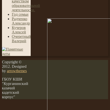
качеством
образовательной
деятельности.
Год семьи
Радченко
Александр
Кучеров
Алексей
Очеретный
Валерий
Copyright ©
2012. Designed
by
arrowthemes
ГБОУ КШИ
"Курганинский
казачий
кадетский
корпус"