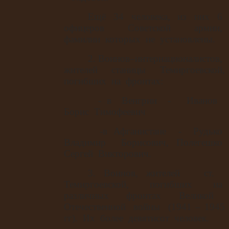
Ещё
34
человека,
из
них
6
офицеров
Советской
армии,
фамилии
которых
не
установлены.
2. Воинов–интернационалистов,
жителей
станицы
Темиргоевской,
погибших
на
фронтах:
- в
Венгрии
-
Иванов
Борис
Тимофеевич
-в Афганистане
-
Рудько
Владимир
Борисович, Полегешко
Сергей
Викторович.
3. Воинов, жителей
ст.
Темиргоевской,
погибших
на
различных
фронтах
Великой
Отечественной
войны
(1941 – 1945
гг).
Их
более
девятисот
человек.