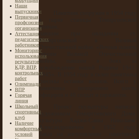
коррупции
Наши
выпускники
Памятник сооружен в 1954 году
Первичная
в парке станицы Темиргоевской
профсоюзная
воинам,
организация
павшим при овладении ст.
Аттестация
педагогических
Темиргоевской в Великой
работников
Отечественной войне. «Вечная память
Мониторинг
героям Великой Отечественной
использования
войны, павшим в боях за
результатов
освобождение нашей Родины 1941-
КДР, ВПР,
контрольных
1945». В 1954 году в склеп памятника
работ
снесены останки воинов. Всего у
Олимпиады
памятника похоронено шесть
ВПР
офицеров и 40 солдат и сержантов.
Гoрячая
линия
Проект
скульптуры
написан
Школьный
спортивный
художником
Темиргоевского
Дома
клуб
культуры
Хаджи-Савва
Николаем
Наличие
Александровичем
в
1952
году.
комфортных
Заказ
на
изготовление
памятника
условий